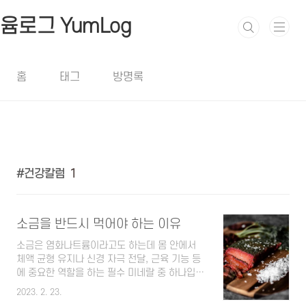
본문 바로가기
윰로그 YumLog
홈
태그
방명록
건강칼럼
1
소금을 반드시 먹어야 하는 이유
소금은 염화나트륨이라고도 하는데 몸 안에서
체액 균형 유지나 신경 자극 전달, 근육 기능 등
에 중요한 역할을 하는 필수 미네랄 중 하나입니
다. 물론 소금을 과도하게 섭취하는 경우 고혈
2023. 2. 23.
압, 심장병, 뇌졸증, 신장 손상 등 각종 성인병이