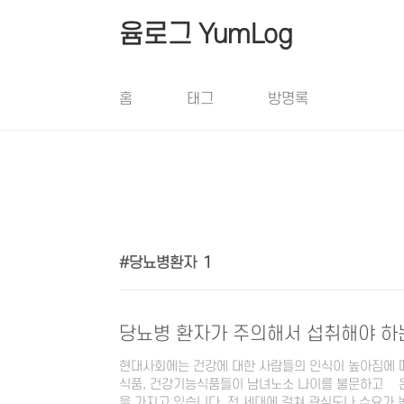
본문 바로가기
윰로그 YumLog
홈
태그
방명록
당뇨병환자
1
당뇨병 환자가 주의해서 섭취해야 하
현대사회에는 건강에 대한 사람들의 인식이 높아짐에 
식품, 건강기능식품들이 남녀노소 나이를 불문하고 젋은
을 가지고 있습니다. 전 세대에 걸쳐 관심도나 수요가