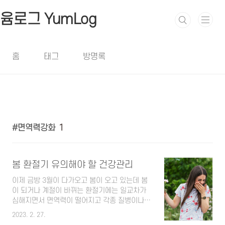
본문 바로가기
윰로그 YumLog
홈
태그
방명록
면역력강화
1
봄 환절기 유의해야 할 건강관리
이제 금방 3월이 다가오고 봄이 오고 있는데 봄
이 되거나 계절이 바뀌는 환절기에는 일교차가
심해지면서 면역력이 떨어지고 각종 질병이나
바이러스에 노출되기 쉬울 수 있습니다. 그래서
2023. 2. 27.
이렇게 봄철이나 환절이기 유의해야 할 건강관