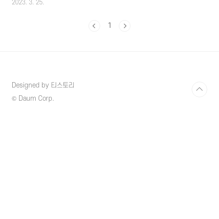
2023. 3. 25.
많이 줄어들고 있는데 출퇴근시간 필수적으로
대중교통을 이용해야 한다면 교통비를 최대
1
30%까지 절약할 수 있는 알뜰교통카드가 있으
니 알아보시고 교통비를 최대로 절약할 수 있는
혜택 받으시길 바랍니다. 1. 알뜰교통카드란?
알뜰교통카드는 대중교통을 이용 뿐만 아니라
대중교통 이용 중 걷거나 자전거로 이동하는 거
리까지도 마일리지를 적립해 주고 일반적인 신
Designed by 티스토리
용카드 사용 시 보통 5~20%의 교통요금 할인을
받을 수 있는데 알뜰교통카드 사용의 경우 카드
© Daum Corp.
사에서 10~20%의 요금할인과 더불어 각 지자
체에서 최대 10%의 추가 할인을 적용받..