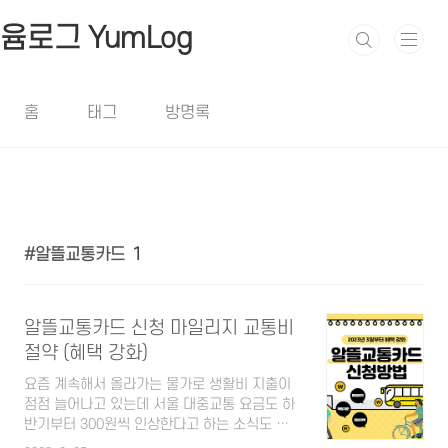
본문 바로가기
윰로그 YumLog
홈
태그
방명록
알뜰교통카드
1
알뜰교통카드 신청 마일리지 교통비
절약 (혜택 강화)
요즘 계속해서 올라가는 물가로 생활비 지출이
점점 늘어나고 있는데 서울 대중교통 요금도 하
반기부터 300원씩 인상한다고 하는 소식도 들
려오고 있습니다. 요즘 신용카드들도 혜택들이