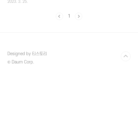
2023. 3. 25.
많이 줄어들고 있는데 출퇴근시간 필수적으로
대중교통을 이용해야 한다면 교통비를 최대
1
30%까지 절약할 수 있는 알뜰교통카드가 있으
니 알아보시고 교통비를 최대로 절약할 수 있는
혜택 받으시길 바랍니다. 1. 알뜰교통카드란?
알뜰교통카드는 대중교통을 이용 뿐만 아니라
대중교통 이용 중 걷거나 자전거로 이동하는 거
리까지도 마일리지를 적립해 주고 일반적인 신
Designed by 티스토리
용카드 사용 시 보통 5~20%의 교통요금 할인을
받을 수 있는데 알뜰교통카드 사용의 경우 카드
© Daum Corp.
사에서 10~20%의 요금할인과 더불어 각 지자
체에서 최대 10%의 추가 할인을 적용받..