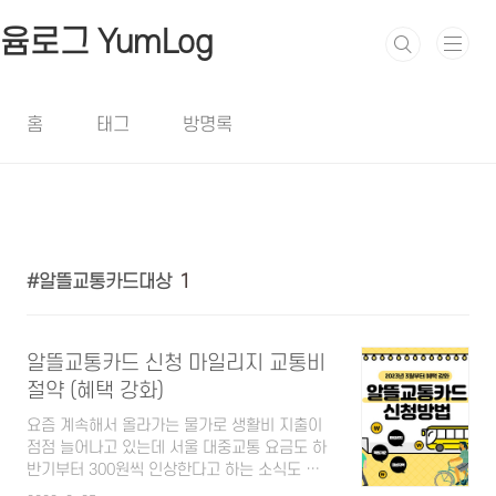
본문 바로가기
윰로그 YumLog
홈
태그
방명록
알뜰교통카드대상
1
알뜰교통카드 신청 마일리지 교통비
절약 (혜택 강화)
요즘 계속해서 올라가는 물가로 생활비 지출이
점점 늘어나고 있는데 서울 대중교통 요금도 하
반기부터 300원씩 인상한다고 하는 소식도 들
려오고 있습니다. 요즘 신용카드들도 혜택들이