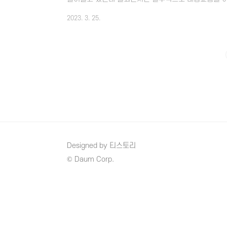
절약할 수 있는 알뜰교통카드가 있으니 알아보시고 교통
2023. 3. 25.
길 바랍니다. 1. 알뜰교통카드란? 알뜰교통카드는 대
중 걷거나 자전거로 이동하는 거리까지도 마일리지를 적
통 5~20%의 교통요금 할인을 받을 수 있는데 알뜰교
의 요금할인과 더불어 각 지자체에서 최대 10%의 추가
Designed by 티스토리
© Daum Corp.