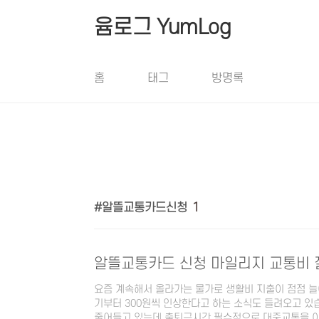
본문 바로가기
윰로그 YumLog
홈
태그
방명록
알뜰교통카드신청
1
알뜰교통카드 신청 마일리지 교통비 절
요즘 계속해서 올라가는 물가로 생활비 지출이 점점 늘
기부터 300원씩 인상한다고 하는 소식도 들려오고 있
줄어들고 있는데 출퇴근시간 필수적으로 대중교통을 이