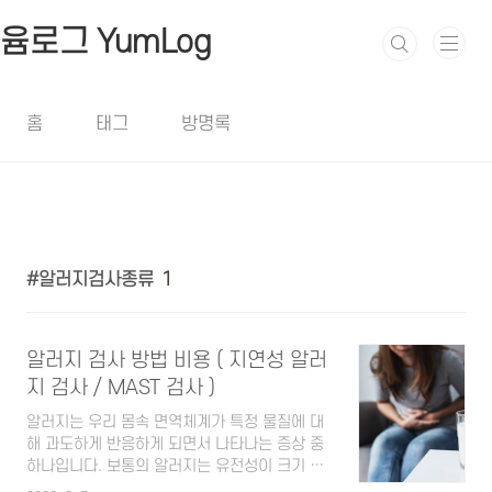
본문 바로가기
윰로그 YumLog
홈
태그
방명록
알러지검사종류
1
알러지 검사 방법 비용 ( 지연성 알러
지 검사 / MAST 검사 )
알러지는 우리 몸속 면역체계가 특정 물질에 대
해 과도하게 반응하게 되면서 나타나는 증상 중
하나입니다. 보통의 알러지는 유전성이 크기 때
문에 부모님 두 분 중 한 분이라도 알러지가 있