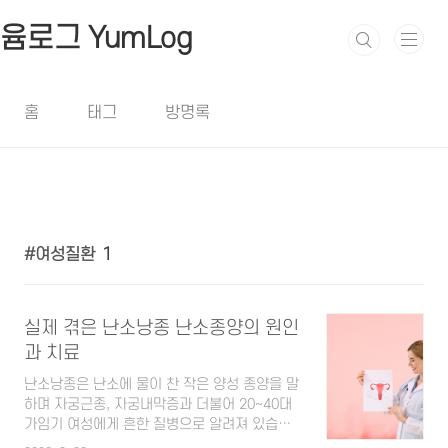
본문 바로가기
윰로그 YumLog
홈
태그
방명록
여성질환
1
실제 겪은 난소낭종 난소종양의 원인
과 치료
난소낭종은 난소에 물이 찬 작은 양성 종양을 말
하며 자궁근종, 자궁내막증과 더불어 20~40대
가임기 여성에게 흔한 질병으로 알려져 있습니
다. 난소 물혹이라고도 난소 종양이라고도 많이