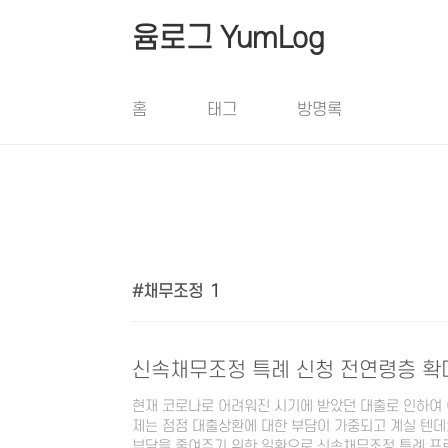
본문 바로가기
윰로그 YumLog
홈
태그
방명록
채무조정
1
신속채무조정 특례 신청 전연령층 확대 
현재 코로나로 어려워진 시기에 받았던 대출로 인하여
제는 점점 대출상환에 대한 부담이 가중되고 계실 텐데
부담을 줄여주기 위한 일환으로 신속채무조정 특례 프