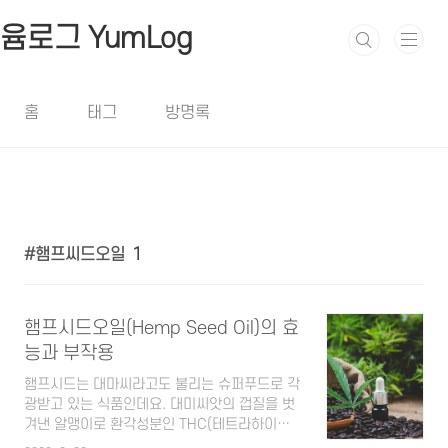
본문 바로가기
윰로그 YumLog
홈
태그
방명록
햄프씨드오일
1
햄프시드오일(Hemp Seed Oil)의 효
능과 부작용
햄프시드는 대마씨라고도 불리는 슈퍼푸드로 각
광받고 있는 식품인데요. 대미씨앗의 껍질을 벗
겨낸 알맹이로 환각성분인 THC(테트라하이드
로카나비놀) 성분이 거의 들어있지 않아 마약류