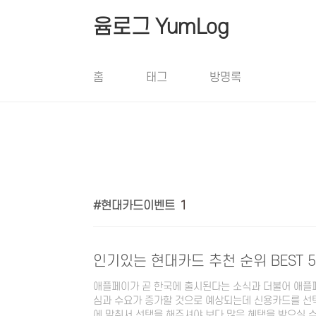
본문 바로가기
윰로그 YumLog
홈
태그
방명록
현대카드이벤트
1
인기있는 현대카드 추천 순위 BEST 5
애플페이가 곧 한국에 출시된다는 소식과 더불어 애플
심과 수요가 증가할 것으로 예상되는데 신용카드를 선
에 맞춰서 선택을 해주셔야 보다 많은 혜택을 받으실 