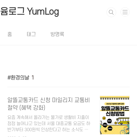
본문 바로가기
윰로그 YumLog
홈
태그
방명록
환경의날
1
알뜰교통카드 신청 마일리지 교통비
절약 (혜택 강화)
요즘 계속해서 올라가는 물가로 생활비 지출이
점점 늘어나고 있는데 서울 대중교통 요금도 하
반기부터 300원씩 인상한다고 하는 소식도 들
려오고 있습니다. 요즘 신용카드들도 혜택들이