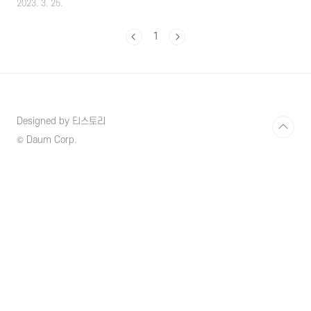
2023. 3. 25.
많이 줄어들고 있는데 출퇴근시간 필수적으로
대중교통을 이용해야 한다면 교통비를 최대
1
30%까지 절약할 수 있는 알뜰교통카드가 있으
니 알아보시고 교통비를 최대로 절약할 수 있는
혜택 받으시길 바랍니다. 1. 알뜰교통카드란?
알뜰교통카드는 대중교통을 이용 뿐만 아니라
대중교통 이용 중 걷거나 자전거로 이동하는 거
리까지도 마일리지를 적립해 주고 일반적인 신
Designed by 티스토리
용카드 사용 시 보통 5~20%의 교통요금 할인을
받을 수 있는데 알뜰교통카드 사용의 경우 카드
© Daum Corp.
사에서 10~20%의 요금할인과 더불어 각 지자
체에서 최대 10%의 추가 할인을 적용받..