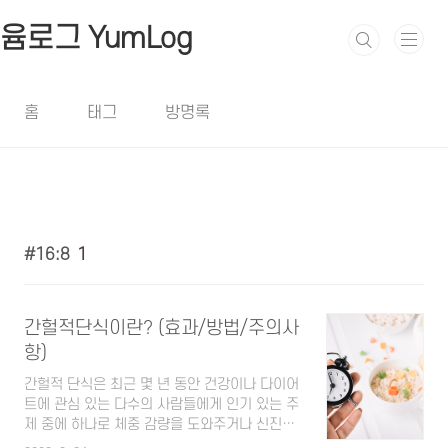
본문 바로가기
윰로그 YumLog
홈
태그
방명록
16:8
1
간헐적단식이란? (효과/방법/주의사
항)
간헐적 단식은 최근 몇 년 동안 건강이나 다이어
트에 관심 있는 다수의 사람들에게 인기 있는 주
제 중에 하나로 체중 감량을 도와주거나 신진대
사 건강 개선 등을 목표로 단식과 식사주기를 포