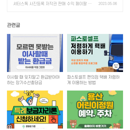
보
셔터스톡 사진등록 저작권 판매 수익 페이팔 정
(0)
2023.05.06
산
(0)
관련글
이사할 때 잊지말고 환급받아야
파스토셀프 편의점 택배 저렴하
하는 장기수선충당금
게 이용하는 방법