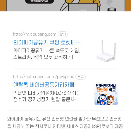
http://m.coupang.com
광고
와이파이공유기 쿠팡 로켓배송
으로 내일 도착
와이파이공유기 빠른 속도로 게임,
스트리밍, 작업 모두 쾌적하게!
http://cafe.naver.com/pwspeed
광고
렌탈통 네이버공동가입카페
인터넷,티비가입설치(LG/SK/KT)
정수기,공기청정기 렌탈 통큰사은
품을 드립니다
와이파이 공유기는 유선 인터넷 연결을 받아와 무선으로 인터넷
을 제공해 주는 장치로서 인터넷 서비스 제공자(ISP)로부터 제공