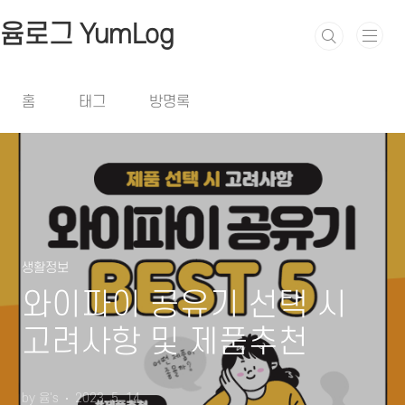
본문 바로가기
윰로그 YumLog
홈
태그
방명록
생활정보
와이파이 공유기 선택 시
고려사항 및 제품추천
by 윰's
2023. 5. 14.