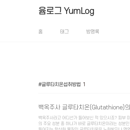
본문 바로가기
윰로그 YumLog
홈
태그
방명록
글루타치온섭취방법
1
백옥주사 글루타치온(Glutathione)
백옥주사라고 어디선가 들어보신 적 있으시죠? 피부 미
의 주요 성분 중 하나가 바로 글루타치온이라는 성분인 
들어지는 항산화 물질인 글루타치온은 노화방지나 면역