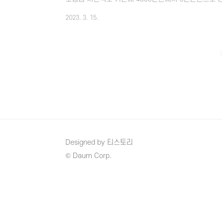
기존과 동일하게 6천만원이 지원됩니다. 요즘 1인가구
2023. 3. 15.
다고 하니 관심 있으신 분들은 빨리 알아보시면 좋을 것
택이란? 서울시의 무주택자 시민의 안정적인 주거생활
입주를 원하는 지역의 주택의 전월세보증금 일부를 무
주는 서울시 공공임대주택입니다. 2. 접수기간 및 신청방
Designed by 티스토리
© Daum Corp.