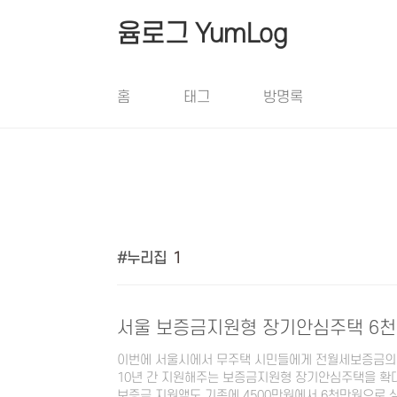
본문 바로가기
윰로그 YumLog
홈
태그
방명록
누리집
1
서울 보증금지원형 장기안심주택 6천
이번에 서울시에서 무주택 시민들에게 전월세보증금의 
10년 간 지원해주는 보증금지원형 장기안심주택을 확
보증금 지원액도 기존에 4500만원에서 6천만원으로 