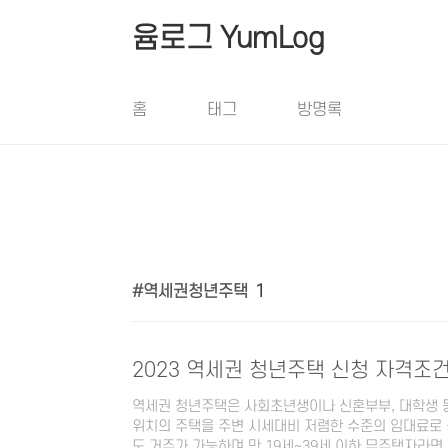
본문 바로가기
윰로그 YumLog
홈
태그
방명록
역세권청년주택
1
2023 역세권 청년주택 신청 자격조
역세권 청년주택은 사회초년생이나 신혼부부, 대학생 
위치의 주택을 주변 시세대비 저렴한 수준의 임대료로 
도 거주가 가능하며 만 19세~39세 이하 무주택자라