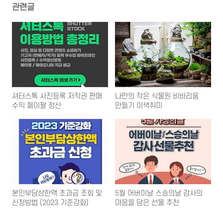
관련글
셔터스톡 사진등록 저작권 판매
나만의 작은 식물원 비바리움
수익 페이팔 정산
만들기 이색취미
본인부담상한액 초과금 조회 및
5월 어버이날 스승의날 감사의
신청방법 (2023 기준강화)
마음을 담은 선물 추천