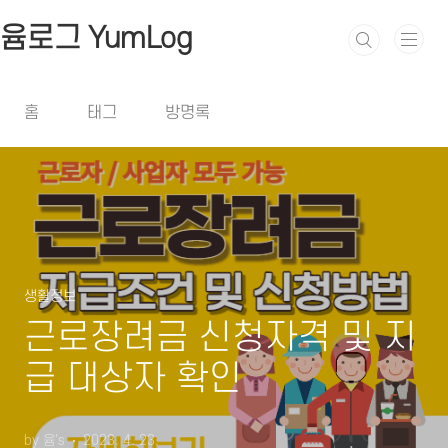
본문 바로가기
윰로그 YumLog
홈
태그
방명록
생활정보
근로장려금 신청자격 및 지
급 대상자 확인
by 윰's
2023. 4. 23.