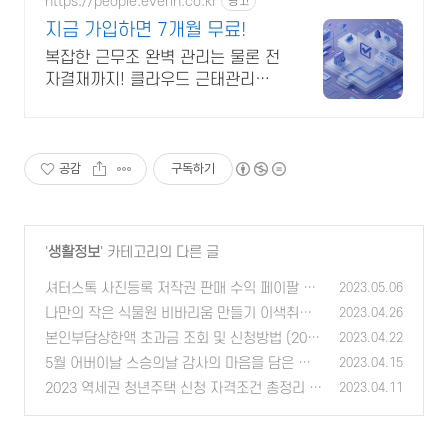
https://people.everin.co.kr
광고
지금 가입하면 7개월 무료!
복잡한 근무조 완벽 관리는 물론 전
자결재까지! 클라우드 근태관리서
비스 에버타임
공감
구독하기
'
생활정보
' 카테고리의 다른 글
셔터스톡 사진등록 저작권 판매 수익 페이팔 정
2023.05.06
산
나만의 작은 식물원 비바리움 만들기 이색취미
(0)
2023.04.26
(0)
본인부담상한액 초과금 조회 및 신청방법 (2023
2023.04.22
기준강화)
5월 어버이날 스승의날 감사의 마음을 담은 선
(0)
2023.04.15
물 추천
2023 역세권 청년주택 신청 자격조건 총정리
(0)
2023.04.11
(0)