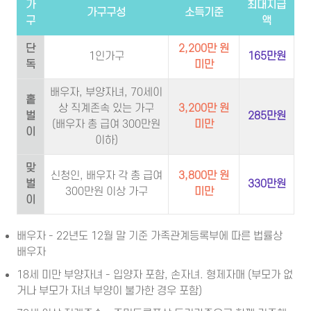
가
최대지급
가구구성
소득기준
구
액
단
2,200만 원
1인가구
165만원
독
미만
배우자, 부양자녀, 70세이
홑
상 직계존속 있는 가구
3,200만 원
벌
285만원
(배우자 총 급여 300만원
미만
이
이하)
맞
신청인, 배우자 각 총 급여
3,800만 원
벌
330만원
300만원 이상 가구
미만
이
배우자 - 22년도 12월 말 기준 가족관계등록부에 따른 법률상
배우자
18세 미만 부양자녀 - 입양자 포함, 손자녀. 형제자매 (부모가 없
거나 부모가 자녀 부양이 불가한 경우 포함)