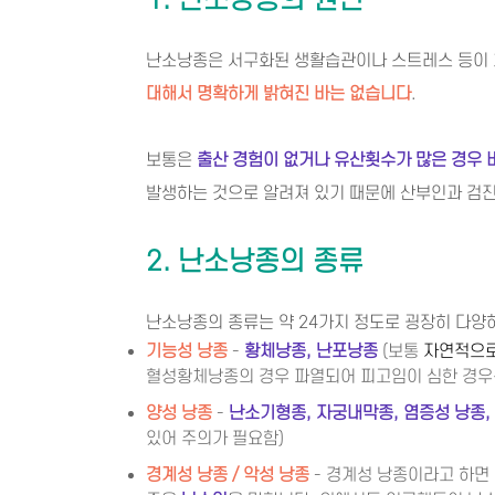
1. 난소낭종의 원인
난소낭종은 서구화된 생활습관이나 스트레스 등이 
대해서 명확하게 밝혀진 바는 없습니다
.
보통은
출산 경험이 없거나 유산횟수가 많은 경우 
발생하는 것으로 알려져 있기 때문에 산부인과 검진
2. 난소낭종의 종류
난소낭종의 종류는 약 24가지 정도로 굉장히 다양
기능성 낭종
-
황체낭종, 난포낭종
(보통
자연적으로
혈성황체낭종의 경우 파열되어 피고임이 심한 경우는
양성 낭종
-
난소기형종, 자궁내막종, 염증성 낭종,
있어 주의가 필요함)
경계성 낭종 / 악성 낭종
- 경계성 낭종이라고 하면