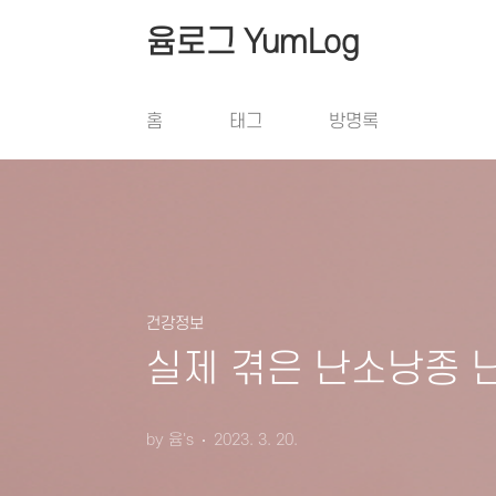
본문 바로가기
윰로그 YumLog
홈
태그
방명록
건강정보
실제 겪은 난소낭종 
by 윰's
2023. 3. 20.