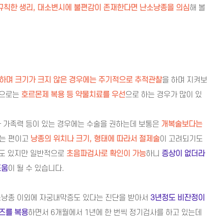
규칙한 생리, 대소변시에 불편감이 존재한다면 난소낭종을 의심
해 볼
하며 크기가 크지 않은 경우에는 주기적으로 추적관찰
을 하며 지켜보
적으로는
호르몬제 복용 등 약물치료를 우선
으로 하는 경우가 많이 있
나 가족력 등이 있는 경우에는 수술을 권하는데 보통은
개복술보다는
되는 편이고
낭종의 위치나 크기, 형태에 따라서 절제술
이 고려되기도
우도 있지만 일반적으로
초음파검사로 확인이 가능
하니
증상이 없더라
도움
이 될 수 있습니다.
소낭종 이외에 자궁내막증도 있다는 진단을 받아서
3년정도 비잔정이
즈를 복용
하면서 6개월에서 1년에 한 번씩 정기검사를 하고 있는데