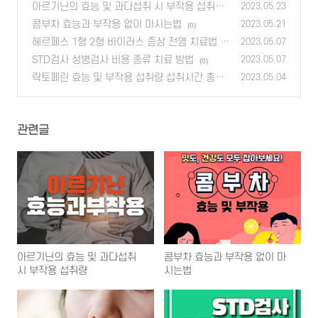
아르기닌의 효능 및 과다섭취 시 부작용 섭취량
2023.05.23
콤부차 효능과 부작용 없이 마시는법
(0)
2023.05.21
(0)
헤르페스 1형 2형 바이러스 증상 전염 치료법
2023.05.07
(0)
STD검사 성병검사 비용 종류 치료 방법
2023.05.07
(0)
락토페린 효능 및 부작용 섭취량 섭취시간 총정
2023.05.04
리
(0)
관련글
아르기닌의 효능 및 과다섭취
콤부차 효능과 부작용 없이 마
시 부작용 섭취량
시는법