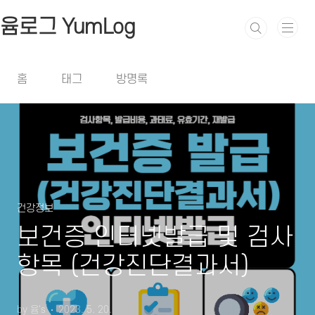
본문 바로가기
윰로그 YumLog
홈
태그
방명록
건강정보
보건증 인터넷발급 및 검사
항목 (건강진단결과서)
by 윰's
2023. 5. 20.