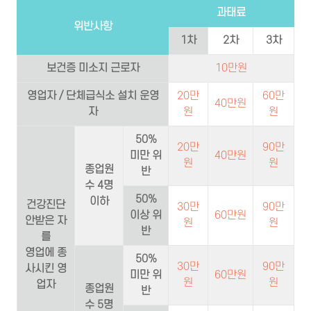
과태료
위반사항
1차
2차
3차
보건증 미소지 근로자
10만원
영업자 / 단체급식소 설치 운영
20만
60만
40만원
자
원
원
50%
20만
90만
미만 위
40만원
원
원
종업원
반
수 4명
50%
이하
건강진단
30만
90만
이상 위
60만원
안받은 자
원
원
반
를
영업에 종
50%
30만
90만
사시킨 영
미만 위
60만원
원
원
업자
종업원
반
수 5명