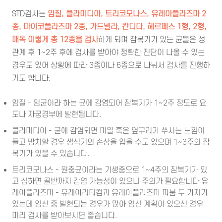
STD검사는
임질, 클라미디아, 트리코모나스, 유레아플라즈마 2
종, 마이코플라즈마 2종, 가드넬라, 칸디다, 헤르페스 1형, 2형,
매독 이렇게 총 12종을 검사
하게 되며 잠복기가 있는 균들은 성
관계 후 1~2주 후에 검사를 받아야 정확한 진단이 나올 수 있는
경우도 있어 상황에 따라 3종이나 6종으로 나눠서 검사를 진행하
기도 합니다.
임질 - 임균이라 하는 균에 감염되어 잠복기가 1~2주 정도로 요
도나 자궁경부에 발현됩니다.
클라미디아 - 균에 감염되면 미열 혹은 옆구리가 쑤시는 느낌이
들고 방치할 경우 생식기의 손상을 입을 수도 있으며 1~3주의 잠
복기가 있을 수 있습니다.
트리코모나스 - 원충균이라는 기생충으로 1~4주의 잠복기가 있
고 심하면 골반까지 감염 가능성이 있으니 주의가 필요합니다 유
레아플라즈마 - 유레아리티컴과 유레아플라즈마 파붐 두 가지가
있는데 임신 중 발현되는 경우가 많아 임신 계획이 있으신 경우
미리 검사를 받아보시면 좋습니다.