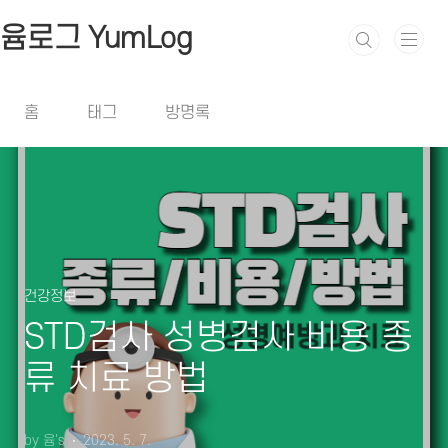
본문 바로가기
윰로그 YumLog
홈
태그
방명록
건강정보
STD검사 성병검사 비용 종
류 치료 방법
by 윰's
2023. 5. 7.