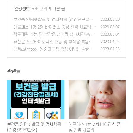
'
건강정보
' 카테고리의 다른 글
보건증 인터넷발급 및 검사항목 (건강진단결과
2023.05.20
서)
헤르페스 1형 2형 바이러스 증상 전염 치료법
(0)
2023.05.07
(0)
락토페린 효능 및 부작용 섭취량 섭취시간 총정
2023.05.04
리
유산균 프로바이오틱스 효능 및 부작용 복용방
(0)
2023.04.25
법
엠폭스(mpox) 원숭이두창 증상 예방법 관련주
(0)
2023.04.13
(0)
관련글
보건증 인터넷발급 및 검사항목
헤르페스 1형 2형 바이러스 증
(건강진단결과서)
상 전염 치료법