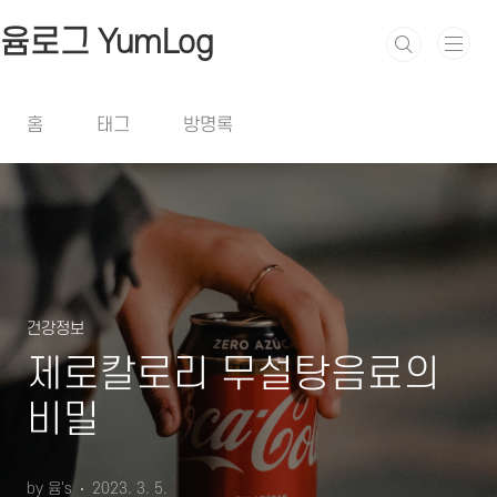
본문 바로가기
윰로그 YumLog
홈
태그
방명록
건강정보
제로칼로리 무설탕음료의
비밀
by 윰's
2023. 3. 5.