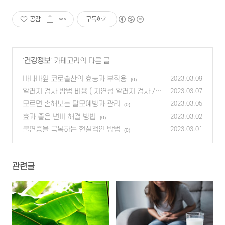
공감
구독하기
'
건강정보
' 카테고리의 다른 글
바나바잎 코로솔산의 효능과 부작용
2023.03.09
(0)
알러지 검사 방법 비용 ( 지연성 알러지 검사 /
2023.03.07
MAST 검사 )
모르면 손해보는 탈모예방과 관리
(0)
2023.03.05
(0)
효과 좋은 변비 해결 방법
2023.03.02
(0)
불면증을 극복하는 현실적인 방법
2023.03.01
(0)
관련글