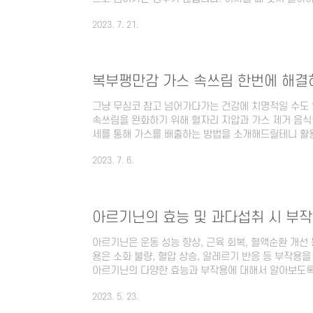
특히 아파트나 오피스텔과 같은 다세대 건물에 거주하시
2023. 7. 21.
어가야 할 숨은 돈들에 대해 자세히 알아보겠습니다. 
아파트에 거주하면서 관리비가 과도하다고 느끼신 적이
을 파악하는 방법이 있습니다. 공동주택관리정보 시스템
른 아파트들과 비교하여 적절한지 알려주는 사이트로 이
복부팽만감 가스 속쓰림 한번에 해결
그냥 무심코 참고 넘어가다가는 건강에 치명적일 수도 
속쓰림을 완화하기 위해 혈자리 지압과 가스 제거 음식
세를 통해 가스를 배출하는 방법을 소개해드릴테니 활
가 많이 차서 힘든 날을 보낸 경험이 있으신가요? 배에
2023. 7. 6.
경험한 적이 있을 것입니다. 이는 복부팽만감으로 알려
속된다면 몸에 해로울 수도 있습니다. 복부팽만감 및 
도와주는 음식들에 대해 알아보겠습니다. 1. 혈자리 지
주면 대장에 쌓인 가스를 제거하는데 도움이 됩니다. 합곡
아르기닌의 효능 및 과다섭취 시 부
아르기닌은 운동 성능 향상, 근육 회복, 혈액순환 개선 
용은 소화 불량, 혈압 상승, 알레르기 반응 등 부작용을
아르기닌의 다양한 효능과 부작용에 대해서 알아보도록 
리 몸에 필요한 영양성분으로서 아미노산 중 하나로 
2023. 5. 23.
며 이는 혈액 순환, 면역 체계, 성장 및 조직 회복과 
또한 아르기닌은 체내에서 산화질소 생성에 기여하여