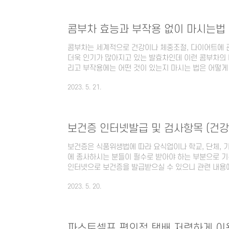
량을 증가시킵니다. 일반적으로 L-아르기닌 형태로 존
L-아르기닌을 의미하며 아르기닌은 일반적인 식품으로도
콤부차 효능과 부작용 없이 마시는법
콤부차는 세계적으로 건강이나 체중조절, 다이어트에 
더욱 인기가 많아지고 있는 발효차인데 이런 콤부차의 
리고 부작용에는 어떤 것이 있는지 마시는 법은 어떻
다. 1. 콤부차 (Kombucha) 란? 콤부차는 차에 
2023. 5. 21.
로 만드는 음료로 톡 쏘는 탄산과 새콤달콤한 맛을 가
인 스코비를 사용하여 발효과정을 거쳐 만들어집니다. 
알코올, 이산화탄소로 변하게 되며 이로 인해 콤부차는
란? 스코비는 콤부차(Kombucha)의 발효과정에서 사
보건증 인터넷발급 및 검사항목 (건
보건증은 식품위생법에 따라 요식업이나 학교, 단체, 
에 종사하시는 분들이 필수로 받아야 하는 부분으로 
인터넷으로 보건증을 발급받으실 수 있으니 관련 내용에
건증 이란? 보건증은 요식업이나 위생 분야에서 일하
2023. 5. 20.
아르바이트생까지 모두 반드시 발급받아야 하는 필수 
명칭이 변경되었으나 아직은 보건증이라는 말이 익숙
게 부르고 있는 것 같습니다. 요식업이나 위생 관련 
분들은 건강진단과 함께 보건증 발급과정에 대해 자세히
파스토셀프 편의점 택배 저렴하게 이