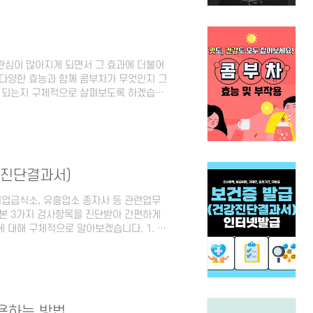
재하며, 우리가 흔히 말하는 아르기닌은
 섭취가..
관심이 많아지게 되면서 그 효과에 더불어
다양한 효능과 함께 콤부차가 무엇인지 그
게 되는지 구체적으로 살펴보도록 하겠습니
원당과 유익균을 넣어 프로바이오틱스의 발효차
지게 되며 박테리아와 효모의 공생 배양균
이러한 과정에서 설탕은 유기산, 미량의
 독특한 맛과 탄산이 형성됩니다. 스코비
용되는 효모..
강진단결과서)
기업급식소, 유흥업소 종자사 등 관련업무
기본 3가지 검사항목을 진단받아 간편하게
 대해 구체적으로 알아보겠습니다. 1. 보
기 위해서는 사업주뿐만이 아니라 직원과
조건 중 하나로 현재는 건강진단결과서로
해서인지 많은 분들이 보건증이라고 편하
분야에서 일하실 예정이거나 일을 하고 계신
 알아두셔야 추후에 불이익..
용하는 방법