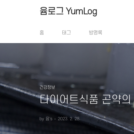
본문 바로가기
윰로그 YumLog
홈
태그
방명록
건강정보
다이어트식품 곤약의
by 윰's
2023. 2. 28.