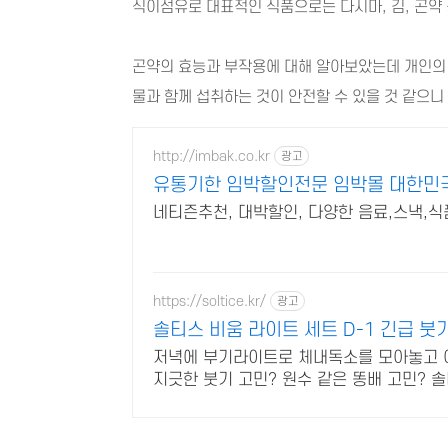
식이섬유로 대표적인 식품으로는 다시마, 김, 곤약
곤약의 효능과 부작용에 대해 알아보았는데 개인의
물과 함께 섭취하는 것이 안전할 수 있을 것 같으
http://imbak.co.kr
광고
유통기한 임박할인전문 임박몰 대한민
네티즌추천, 대박할인, 다양한 음료,스낵,식
https://soltice.kr/
광고
솔티스 비움 라이트 세트 D-1 긴급 붓
저녁에 부기라이트로 체내독소를 모아놓고 아
지긋한 붓기 고민? 원수 같은 똥배 고민? 