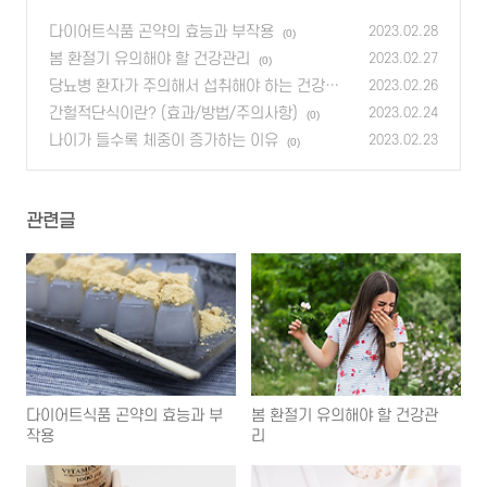
다이어트식품 곤약의 효능과 부작용
2023.02.28
(0)
봄 환절기 유의해야 할 건강관리
2023.02.27
(0)
당뇨병 환자가 주의해서 섭취해야 하는 건강기
2023.02.26
능식품
간헐적단식이란? (효과/방법/주의사항)
(0)
2023.02.24
(0)
나이가 들수록 체중이 증가하는 이유
2023.02.23
(0)
관련글
다이어트식품 곤약의 효능과 부
봄 환절기 유의해야 할 건강관
작용
리