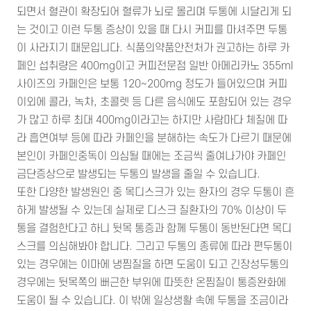
되면서 혈관이 확장되어 혈류가 뇌로 몰리며 두통에 시달리게 되
는 것이고 이런 두통 증상이 있을 때 다시 커피를 마셔주면 두통
이 사라지기 때문입니다. 식품의약품안전처가 권고하는 하루 카
페인 섭취량은 400mg이고 커피전문점 일반 아메리카노 355ml
사이즈의 카페인은 보통 120~200mg 정도가 들어있으며 커피
이외에 콜라, 녹차, 초콜렛 등 다른 음식에도 포함되어 있는 경우
가 많고 하루 최대 400mg이라고는 하지만 사람마다 체질에 따
라 흡연여부 등에 따라 카페인을 분해하는 속도가 다르기 때문에
본인이 카페인중독이 의심될 때에는 조금씩 줄여나가야 카페인
금단증상으로 발생되는 두통의 발생을 줄일 수 있습니다.
또한 다양한 발생원인 중 목디스크가 있는 환자의 경우 두통이 흔
하게 발생될 수 있는데 실제로 디스크 질환자의 70% 이상이 두
통을 결험한다고 하니 뒷목 통증과 함께 두통이 동반된다면 목디
스크를 의심해봐야 합니다. 그리고 두통의 종류에 따라 편두통이
있는 경우에는 이마에 냉찜질을 하면 도움이 되고 긴장성두통의
경우에는 뒷목쪽의 뻐근한 부위에 따뜻한 온찜질이 통증완화에
도움이 될 수 있습니다. 이 밖에 일상생활 속에 두통을 조금이라