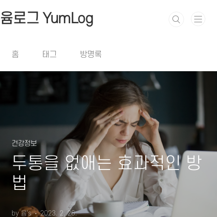
본문 바로가기
윰로그 YumLog
홈
태그
방명록
건강정보
두통을 없애는 효과적인 방
법
by 윰's
2023. 2. 26.