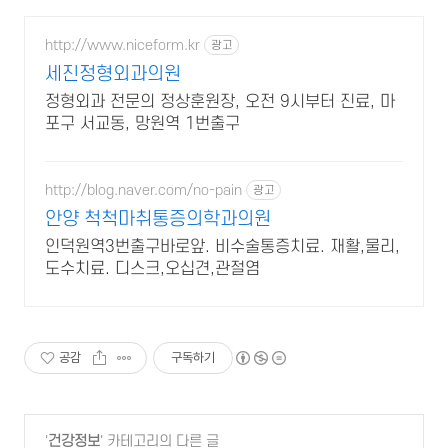
http://www.niceform.kr
광고
세진정형외과의원
정형외과 전문의 정상훈원장, 오전 9시부터 진료, 마
포구 서교동, 망원역 1번출구
http://blog.naver.com/no-pain
광고
안양 척척마취통증의학과의원
인덕원역3번출구바로앞. 비수술통증치료. 재활,물리,
도수치료. 디스크,오십견,관절염
공감
구독하기
'
건강정보
' 카테고리의 다른 글