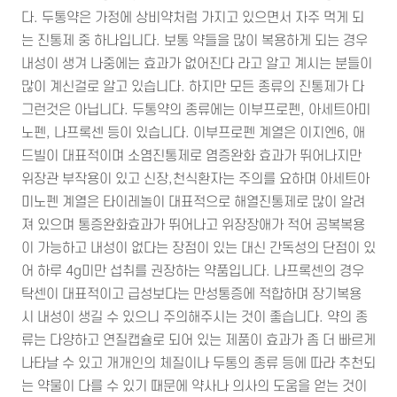
다. 두통약은 가정에 상비약처럼 가지고 있으면서 자주 먹게 되
는 진통제 중 하나입니다. 보통 약들을 많이 복용하게 되는 경우
내성이 생겨 나중에는 효과가 없어진다 라고 알고 계시는 분들이
많이 계신걸로 알고 있습니다. 하지만 모든 종류의 진통제가 다
그런것은 아닙니다. 두통약의 종류에는 이부프로펜, 아세트아미
노펜, 나프록센 등이 있습니다. 이부프로펜 계열은 이지엔6, 애
드빌이 대표적이며 소염진통제로 염증완화 효과가 뛰어나지만
위장관 부작용이 있고 신장,천식환자는 주의를 요하며 아세트아
미노펜 계열은 타이레놀이 대표적으로 해열진통제로 많이 알려
져 있으며 통증완화효과가 뛰어나고 위장장애가 적어 공복복용
이 가능하고 내성이 없다는 장점이 있는 대신 간독성의 단점이 있
어 하루 4g미만 섭취를 권장하는 약품입니다. 나프록센의 경우
탁센이 대표적이고 급성보다는 만성통증에 적합하며 장기복용
시 내성이 생길 수 있으니 주의해주시는 것이 좋습니다. 약의 종
류는 다양하고 연질캡슐로 되어 있는 제품이 효과가 좀 더 빠르게
나타날 수 있고 개개인의 체질이나 두통의 종류 등에 따라 추천되
는 약물이 다를 수 있기 때문에 약사나 의사의 도움을 얻는 것이